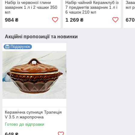
Набір із червоної глини
Набір чайний Керамклуб із
Зава
заварник 1 л і 2 чашки 350
7 предметів заварник 1 л і
мл р
мл
6 чашок 210 мл
984
1 269
670
₴
₴
Акційні пропозиції та новинки
Подарунок
Керамічна супниця Трапеція
V 3.5 л жаропрочна
Готово до відправки
648
₴