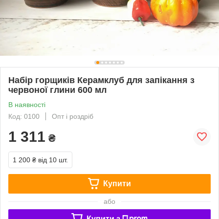
Набір горщиків Керамклуб для запікання з
червоної глини 600 мл
В наявності
Код: 0100
Опт і роздріб
1 311
₴
1 200 ₴
від 10 шт.
Купити
або
Купити з