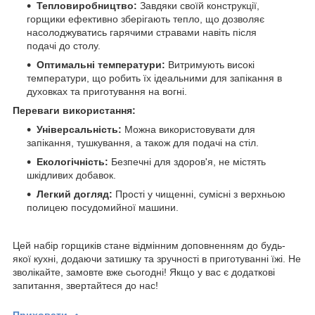
Тепловиробництво:
Завдяки своїй конструкції,
горщики ефективно зберігають тепло, що дозволяє
насолоджуватись гарячими стравами навіть після
подачі до столу.
Оптимальні температури:
Витримують високі
температури, що робить їх ідеальними для запікання в
духовках та приготування на вогні.
Переваги використання:
Універсальність:
Можна використовувати для
запікання, тушкування, а також для подачі на стіл.
Екологічність:
Безпечні для здоров'я, не містять
шкідливих добавок.
Легкий догляд:
Прості у чищенні, сумісні з верхньою
полицею посудомийної машини.
Цей набір горщиків стане відмінним доповненням до будь-
якої кухні, додаючи затишку та зручності в приготуванні їжі. Не
зволікайте, замовте вже сьогодні! Якщо у вас є додаткові
запитання, звертайтеся до нас!
Приховати