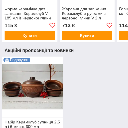
Форма керамічна для
Жаровня для запікання
Горщ
запікання Керамклуб V
Керамклуб із ручками з
мл К
185 мл із червоної глини
червоної глини V 2 л
115
713
114
₴
₴
Купити
Купити
Акційні пропозиції та новинки
Подарунок
Набір Керамклуб супниця 2,5
л і 6 мисок 600 мл