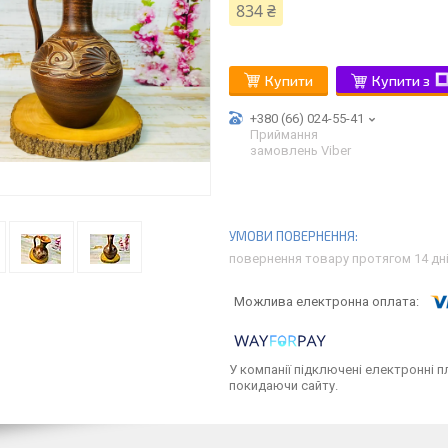
834 ₴
Купити
Купити з
+380 (66) 024-55-41
Приймання
замовлень Viber
повернення товару протягом 14 дн
У компанії підключені електронні п
покидаючи сайту.