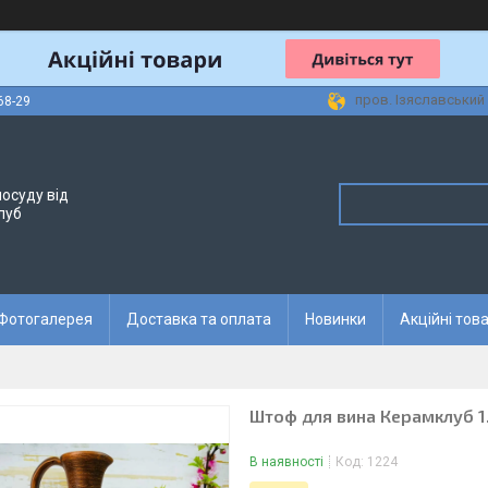
пров. Ізяславський 
68-29
осуду від
луб
Фотогалерея
Доставка та оплата
Новинки
Акційні тов
Штоф для вина Керамклуб 1.
В наявності
Код:
1224