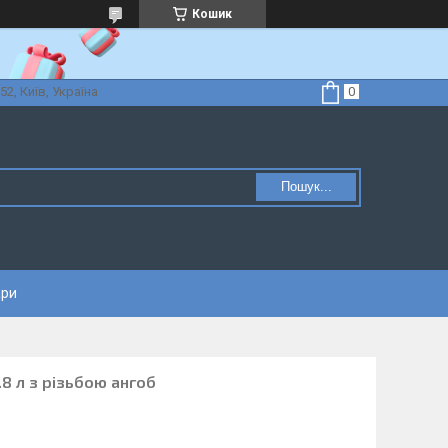
Кошик
52, Київ, Україна
Пошук...
ари
8 л з різьбою ангоб