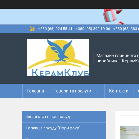
+380 (66) 024-55-41
+380 (95) 399-19-06
+380 (63) 383-
Магазин глиняного п
виробника - КерамК
Головна
Товари та послуги
Контакти
Цікаві статті про посуд
Колекція посуду "Пори року"