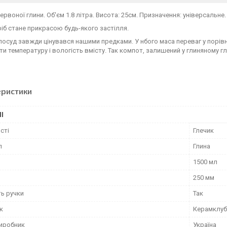
червоної глини. Об'єм 1.8 літра. Висота: 25см. Призначення: універсальне.
іб стане прикрасою будь-якого застілля.
посуд завжди цінувався нашими предками. У нбого маса переваг у порів
и температуру і вологість вмісту. Так компот, залишений у глиняному г
еристики
І
сті
Глечик
л
Глина
1500 мл
250 мм
ть ручки
Так
к
Керамклуб
виробник
Україна