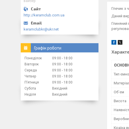
вайбер
Глечик з 
http://keramclub.com.ua
Даний вир
Глиняний 
регулюват
keramclubkr@ukr.net
Графік роботи
Характ
Понеділок
09:00
18:00
Вівторок
09:00
18:00
ОСНОВН
Середа
09:00
18:00
Тип ємно
Четвер
09:00
18:00
Пʼятниця
09:00
18:00
Матеріа
Субота
Вихідний
Об`єм
Неділя
Вихідний
Висота
Наявніс
Виробни
Країна 