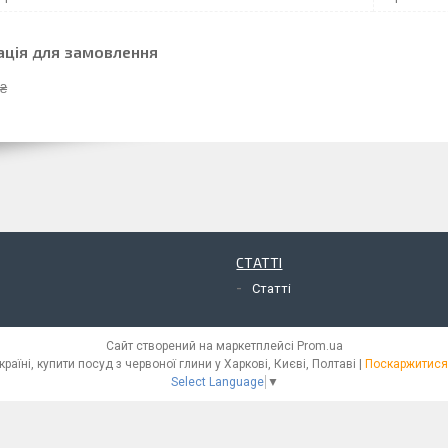
ація для замовлення
 ₴
СТАТТІ
Статті
Сайт створений на маркетплейсі
Prom.ua
Інтернет магазин глиняного посуду в Україні, купити посуд з червоної глини у Харкові, Києві, Полтаві |
Поскаржитися 
Select Language
▼