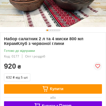
Набор салатник 2 л та 4 миски 800 мл
КерамКлуб з червоної глини
Готово до відправки
Код: 0177
Опт і роздріб
920
₴
632 ₴
від 5 шт.
Купити
або
Купити з