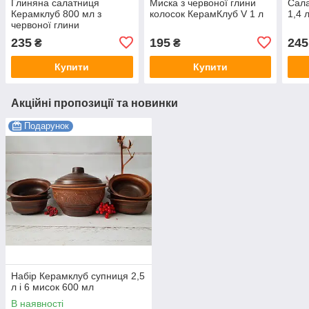
Глиняна салатниця
Миска з червоної глини
Сала
Керамклуб 800 мл з
колосок КерамКлуб V 1 л
1,4 
червоної глини
235
195
245
₴
₴
Купити
Купити
Акційні пропозиції та новинки
Подарунок
Набір Керамклуб супниця 2,5
л і 6 мисок 600 мл
В наявності