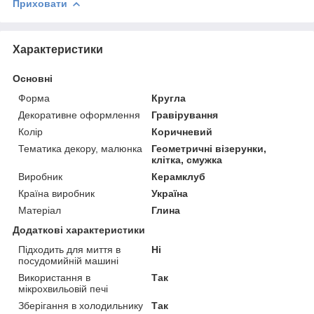
Приховати
Характеристики
Основні
Форма
Кругла
Декоративне оформлення
Гравірування
Колір
Коричневий
Тематика декору, малюнка
Геометричні візерунки,
клітка, смужка
Виробник
Керамклуб
Країна виробник
Україна
Матеріал
Глина
Додаткові характеристики
Підходить для миття в
Ні
посудомийній машині
Використання в
Так
мікрохвильовій печі
Зберігання в холодильнику
Так