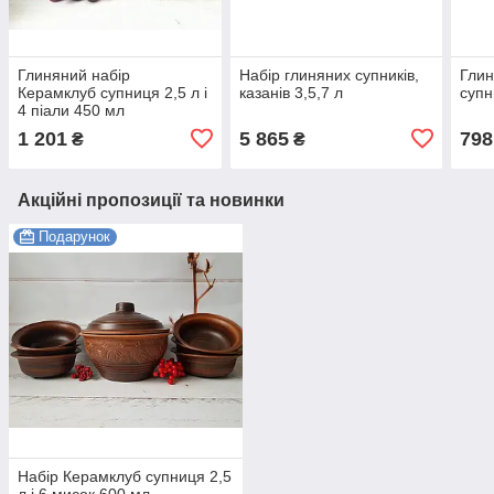
Глиняний набір
Набір глиняних супників,
Глин
Керамклуб супниця 2,5 л і
казанів 3,5,7 л
супн
4 піали 450 мл
1 201
5 865
798
₴
₴
Акційні пропозиції та новинки
Подарунок
Набір Керамклуб супниця 2,5
л і 6 мисок 600 мл