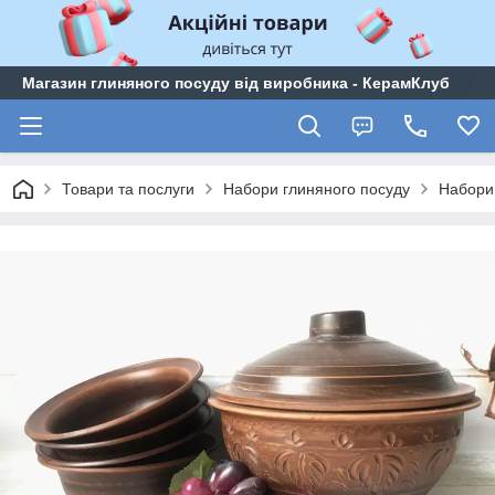
Магазин глиняного посуду від виробника - КерамКлуб
Товари та послуги
Набори глиняного посуду
Набори 