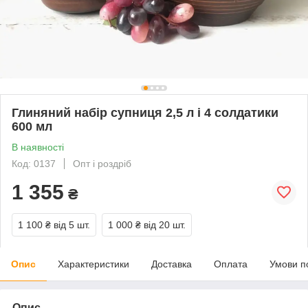
Глиняний набір супниця 2,5 л і 4 солдатики
600 мл
В наявності
Код: 0137
Опт і роздріб
1 355
₴
1 100 ₴
від 5 шт.
1 000 ₴
від 20 шт.
Опис
Характеристики
Доставка
Оплата
Умови п
Опис