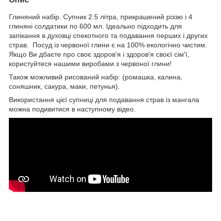
Глиняний набір. Супник 2.5 літра, прикрашений різзю і 4
глиняні солдатики по 600 мл. Ідеально підходить для
запікання в духовці спекотного та подавання перших і других
страв. Посуд із червоної глини є на 100% екологічно чистим.
Якщо Ви дбаєте про своє здоров'я і здоров'я своєї сім'ї,
користуйтеся нашими виробами з червоної глини!
Також можливий рисований набір: (ромашка, калина,
соняшник, сакура, маки, петунья).
Використання цієї супниці для подавання страв із мангала
можна подивитися в наступному відео.