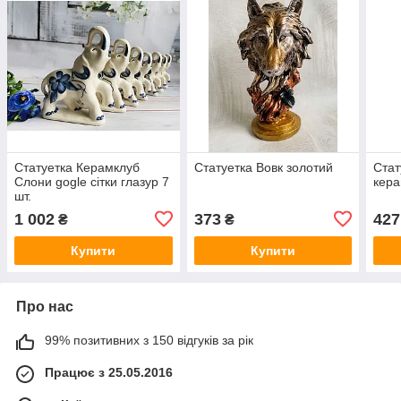
Статуетка Керамклуб
Статуетка Вовк золотий
Стат
Слони gogle сітки глазур 7
кера
шт.
1 002
373
427
₴
₴
Купити
Купити
Про нас
99% позитивних з 150 відгуків за рік
Працює з 25.05.2016