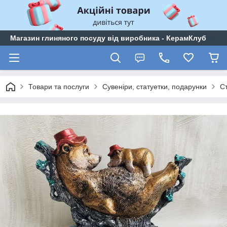
Магазин глиняного посуду від виробника - КерамКлуб
Товари та послуги
Сувеніри, статуетки, подарунки
С