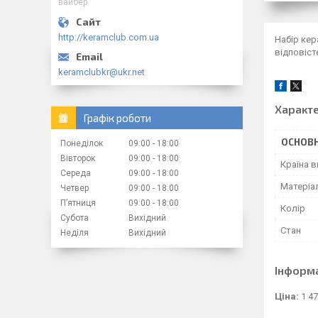
вайбер
http://keramclub.com.ua
Набір кер
відповіст
keramclubkr@ukr.net
Характ
Графік роботи
ОСНОВН
Понеділок
09:00
18:00
Вівторок
09:00
18:00
Країна 
Середа
09:00
18:00
Матеріа
Четвер
09:00
18:00
Пʼятниця
09:00
18:00
Колір
Субота
Вихідний
Стан
Неділя
Вихідний
Інформ
Ціна:
1 4