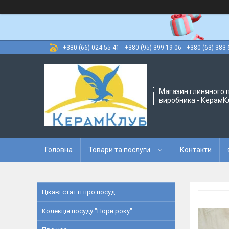
+380 (66) 024-55-41
+380 (95) 399-19-06
+380 (63) 383-
Магазин глиняного п
виробника - КерамК
Головна
Товари та послуги
Контакти
Цікаві статті про посуд
Колекція посуду "Пори року"