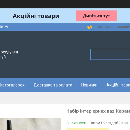
пров. Ізяславський 
68-29
осуду від
луб
Фотогалерея
Доставка та оплата
Новинки
Акційні тов
Набір інтер'єрних ваз Кера
В наявності
Оптом і в роздріб
Код: