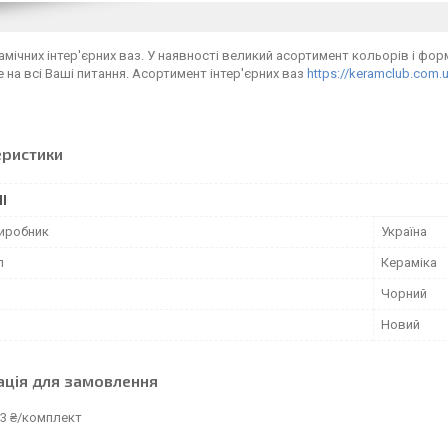
амічних інтер'єрних ваз. У наявності великий асортимент кольорів і фо
е на всі Ваші питання. Асортимент інтер'єрних ваз
https://keramclub.com.
еристики
І
виробник
Україна
л
Кераміка
Чорний
Новий
ація для замовлення
73 ₴/комплект