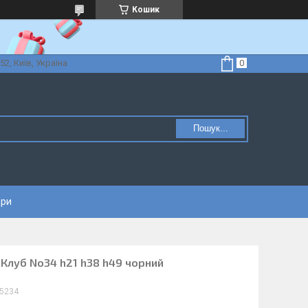
Кошик
52, Київ, Україна
Пошук...
ари
мКлуб No34 h21 h38 h49 чорний
5234