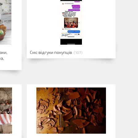
аки,
Смс відгуки покупців
107
ра,