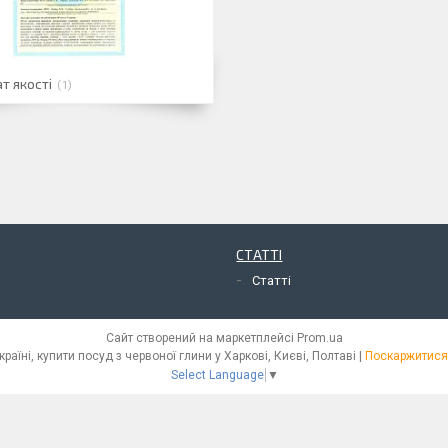
т якості
1
СТАТТІ
Статті
Сайт створений на маркетплейсі
Prom.ua
Інтернет магазин глиняного посуду в Україні, купити посуд з червоної глини у Харкові, Києві, Полтаві |
Поскаржитися 
Select Language
▼