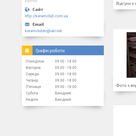
вайбер
Відгуки з 
http://keramclub.com.ua
keramclubkr@ukr.net
Графік роботи
Понеділок
09:00
18:00
Вівторок
09:00
18:00
Середа
09:00
18:00
Четвер
09:00
18:00
Фото з в
Пʼятниця
09:00
18:00
Субота
Вихідний
Неділя
Вихідний