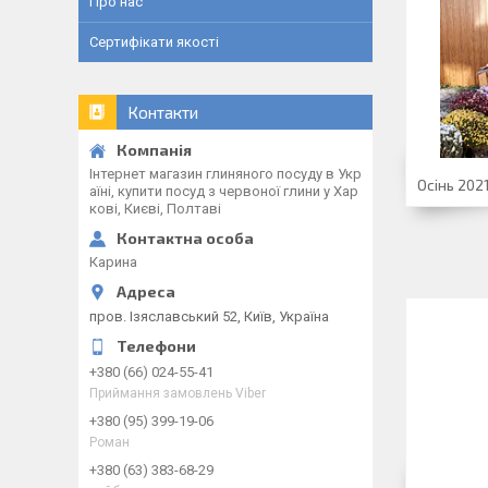
Про нас
Сертифікати якості
Контакти
Інтернет магазин глиняного посуду в Укр
Осінь 202
аїні, купити посуд з червоної глини у Хар
кові, Києві, Полтаві
Карина
пров. Ізяславський 52, Київ, Україна
+380 (66) 024-55-41
Приймання замовлень Viber
+380 (95) 399-19-06
Роман
+380 (63) 383-68-29