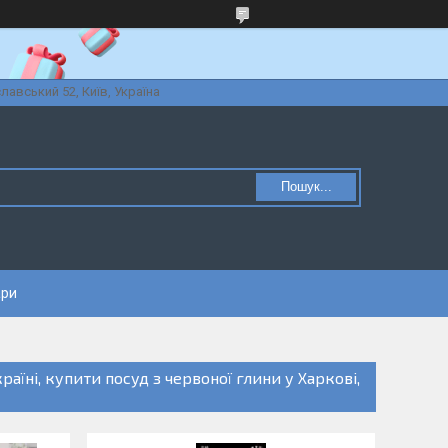
славський 52, Київ, Україна
Пошук...
ари
аїні, купити посуд з червоної глини у Харкові,