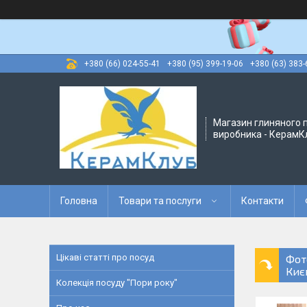
+380 (66) 024-55-41
+380 (95) 399-19-06
+380 (63) 383-
Магазин глиняного п
виробника - КерамК
Головна
Товари та послуги
Контакти
Цікаві статті про посуд
Фот
Києв
Колекція посуду "Пори року"