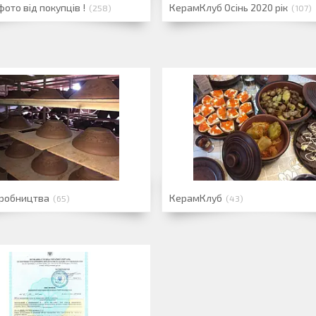
фото від покупців !
КерамКлуб Осінь 2020 рік
258
107
иробництва
КерамКлуб
65
43