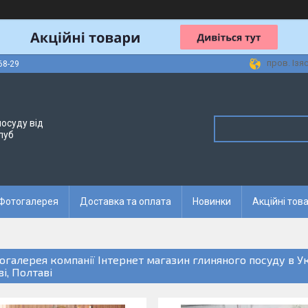
пров. Ізя
68-29
осуду від
луб
Фотогалерея
Доставка та оплата
Новинки
Акційні тов
огалерея компанії Інтернет магазин глиняного посуду в Укр
і, Полтаві