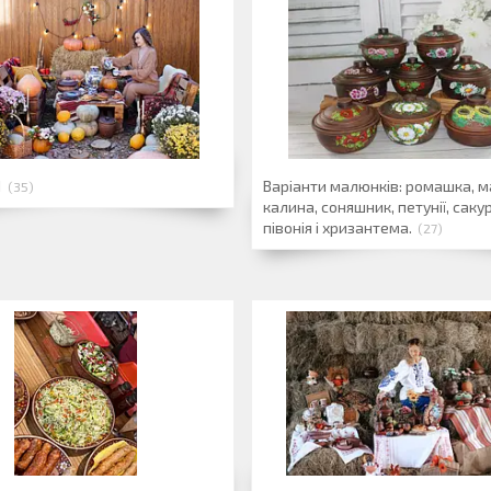
1
Варіанти малюнків: ромашка, м
35
калина, соняшник, петунії, саку
півонія і хризантема.
27