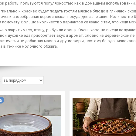
ной работы пользуются популярностью как в домашнем использовании, 
гинально и красиво будет подать гостям мясное блюдо в глиняной ско
о очень своеобразная керамическая посуда для запекания. Количество 
 подсчету. Большое количество вариантов связано с тем, что кеци можно
жно жарить мясо, птицу, рыбу или овощи. Очень хорошо в кеци получа
ой духовке еда приобретает вкус и аромат, словно из деревенской пе
актически не добавляя масло и другие жиры, поэтому блюдо низкокал
а в технике молочного обжига.
а