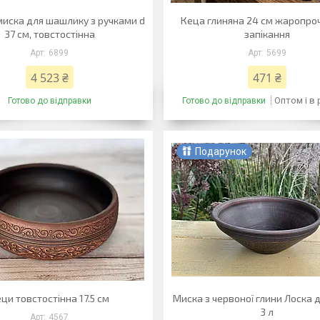
миска для шашлику з ручками d
Кеца глиняна 24 см жаропро
37 см, товстостінна
запікання
6899
5699
4 523 ₴
471 ₴
Оптом і в
Готово до відправки
Готово до відправки
Подарунок
ци товстостінна 17.5 см
Миска з червоної глини Лоска 
3 л
4567