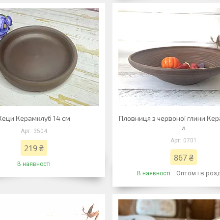
Кеци Керамклуб 14 см
Пловниця з червоної глини Ке
л
3504
0701
219 ₴
867 ₴
В наявності
Оптом і в роз
В наявності