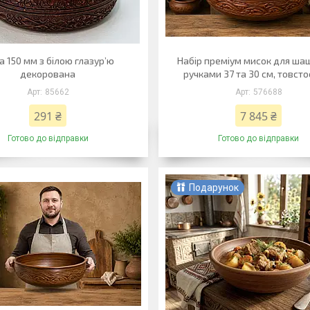
а 150 мм з білою глазурʼю
Набір преміум мисок для ша
декорована
ручками 37 та 30 см, товсто
85662
576688
291 ₴
7 845 ₴
Готово до відправки
Готово до відправки
Подарунок