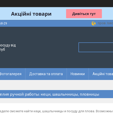
пров. Ізя
68-29
осуду від
луб
Фотогалерея
Доставка та оплата
Новинки
Акційні тов
елия ручной работы: кеци, шашлычницы, пловницы
азделе сможете найти кеци, шашлычницы и посуду для плова. Возможны 