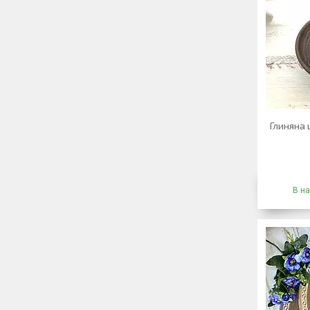
Глиняна
В на