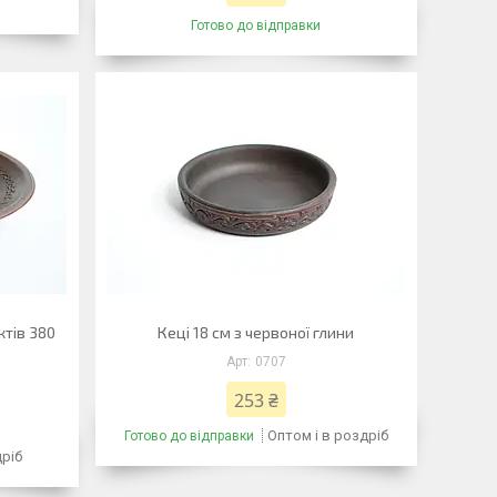
Готово до відправки
ктів 380
Кеці 18 см з червоної глини
0707
253 ₴
Оптом і в роздріб
Готово до відправки
дріб