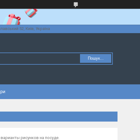
славський 52, Київ, Україна
Пошук...
ари
варианты рисунков на посуде.