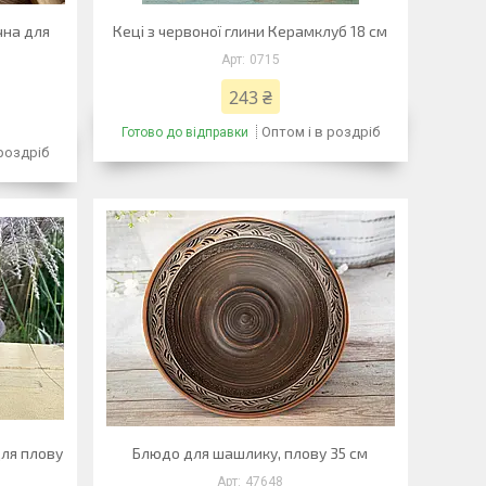
чна для
Кеці з червоної глини Керамклуб 18 см
0715
243 ₴
Оптом і в роздріб
Готово до відправки
 роздріб
для плову
Блюдо для шашлику, плову 35 см
47648