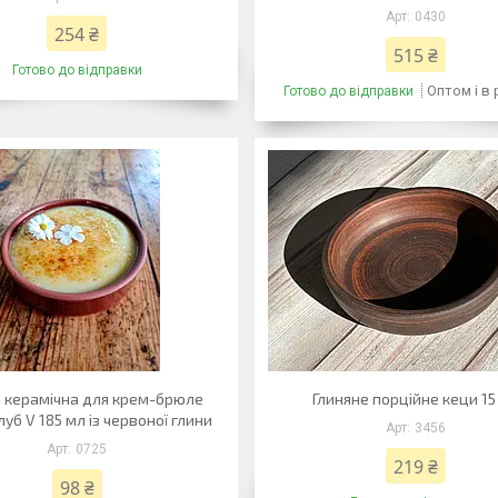
0430
254 ₴
515 ₴
Готово до відправки
Оптом і в
Готово до відправки
 керамічна для крем-брюле
Глиняне порційне кеци 15
уб V 185 мл із червоної глини
3456
0725
219 ₴
98 ₴