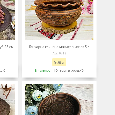
уб 28 см
Гончарна глиняна макитра хвиля 5 л
0712
908 ₴
дріб
Оптом і в роздріб
В наявності