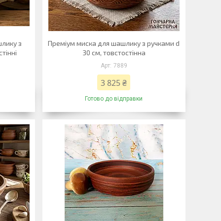
шлику з
Преміум миска для шашлику з ручками d
стінні
30 см, товстостінна
7889
3 825 ₴
Готово до відправки