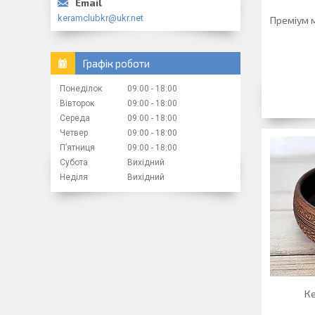
keramclubkr@ukr.net
Преміум 
Графік роботи
Понеділок
09:00
18:00
Вівторок
09:00
18:00
Середа
09:00
18:00
Четвер
09:00
18:00
Пʼятниця
09:00
18:00
Субота
Вихідний
Неділя
Вихідний
Ке