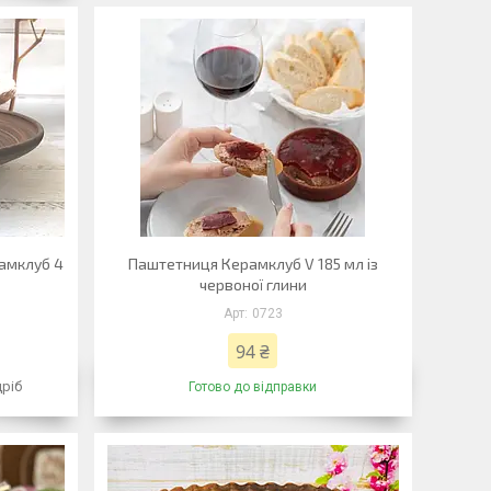
рамклуб 4
Паштетниця Керамклуб V 185 мл із
червоної глини
0723
94 ₴
дріб
Готово до відправки