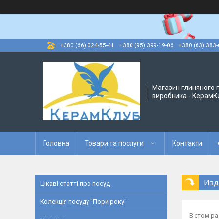
+380 (66) 024-55-41
+380 (95) 399-19-06
+380 (63) 383-
Магазин глиняного п
виробника - КерамК
Головна
Товари та послуги
Контакти
Изд
Цікаві статті про посуд
Колекція посуду "Пори року"
В этом р