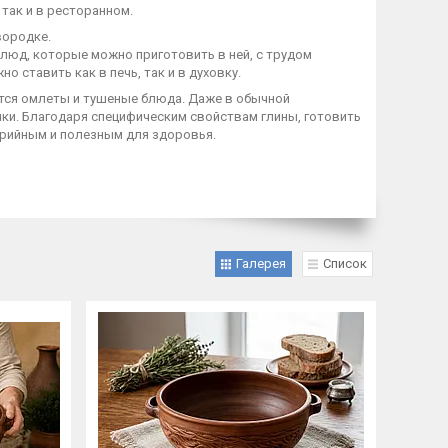
так и в ресторанном.
вородке.
блюд, которые можно приготовить в ней, с трудом
 ставить как в печь, так и в духовку.
ются омлеты и тушеные блюда. Даже в обычной
чки. Благодаря специфическим свойствам глины, готовить
орийным и полезным для здоровья.
Галерея
Список