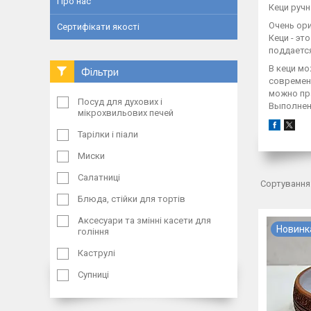
Про нас
Кеци руч
Очень ори
Сертифікати якості
Кеци - эт
поддается
В кеци мо
Фільтри
современн
можно пр
Посуд для духових і
Выполнен
мікрохвильових печей
Тарілки і піали
Миски
Салатниці
Блюда, стійки для тортів
Аксесуари та змінні касети для
Новинк
гоління
Каструлі
Супниці