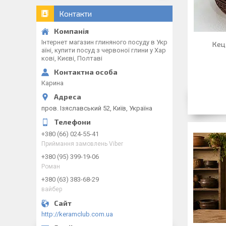
Контакти
Інтернет магазин глиняного посуду в Укр
Кец
аїні, купити посуд з червоної глини у Хар
кові, Києві, Полтаві
Карина
пров. Ізяславський 52, Київ, Україна
+380 (66) 024-55-41
Приймання замовлень Viber
+380 (95) 399-19-06
Роман
+380 (63) 383-68-29
вайбер
http://keramclub.com.ua