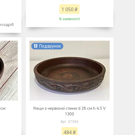
1 050 ₴
В наявності
 роздріб
Подарунок
 см
Кеци з червоної глини d 26 см h 4.5 V
1300
07086
484 ₴