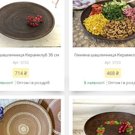
 шашличниця Керамклуб 36 см
Глиняна шашличниця Керамкл
0702
0703
714 ₴
468 ₴
Оптом і в роздріб
Оптом і в роз
явності
В наявності