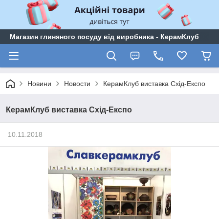
Магазин глиняного посуду від виробника - КерамКлуб
Новини
Новости
КерамКлуб виставка Схід-Експо
КерамКлуб виставка Схід-Експо
10.11.2018